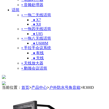
• 音频处理器
话筒
• 一拖二无线话筒
♦ X7
♦ X8
• 一拖四无线话筒
♦ U85
• 一拖八无线话筒
♦ U608M
• 手拉手会议系统
♦ 有线
♦ 无线
• 天线放大器
• 鹅颈会议话筒
当前位置：
首页
>
产品中心
>
户外防水号角音箱
>
R300D