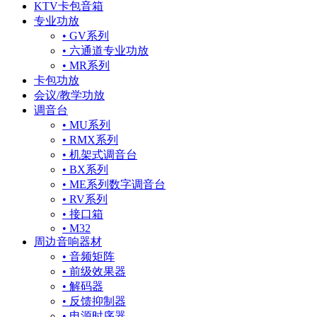
KTV卡包音箱
专业功放
• GV系列
• 六通道专业功放
• MR系列
卡包功放
会议/教学功放
调音台
• MU系列
• RMX系列
• 机架式调音台
• BX系列
• ME系列数字调音台
• RV系列
• 接口箱
• M32
周边音响器材
• 音频矩阵
• 前级效果器
• 解码器
• 反馈抑制器
• 电源时序器