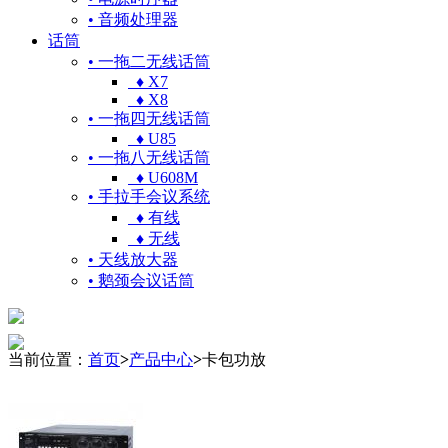
• 音频处理器
话筒
• 一拖二无线话筒
♦ X7
♦ X8
• 一拖四无线话筒
♦ U85
• 一拖八无线话筒
♦ U608M
• 手拉手会议系统
♦ 有线
♦ 无线
• 天线放大器
• 鹅颈会议话筒
当前位置：
首页
>
产品中心
>
卡包功放