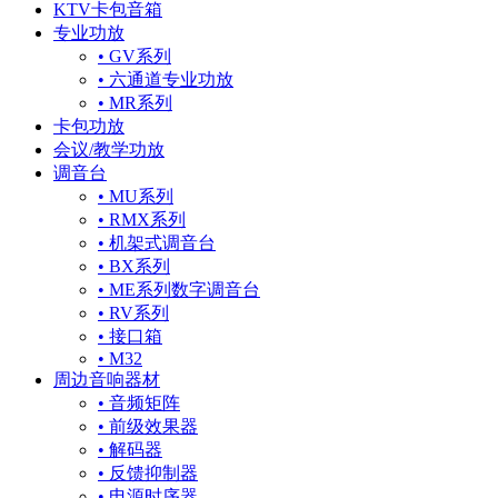
KTV卡包音箱
专业功放
• GV系列
• 六通道专业功放
• MR系列
卡包功放
会议/教学功放
调音台
• MU系列
• RMX系列
• 机架式调音台
• BX系列
• ME系列数字调音台
• RV系列
• 接口箱
• M32
周边音响器材
• 音频矩阵
• 前级效果器
• 解码器
• 反馈抑制器
• 电源时序器